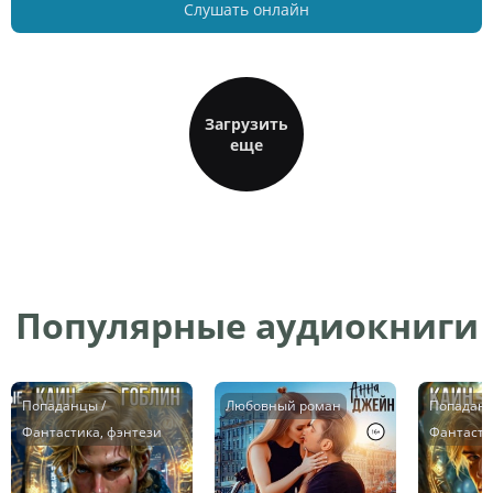
Слушать онлайн
Загрузить
еще
Популярные аудиокниги
Попаданцы /
Любовный роман
Попаданц
Фантастика, фэнтези
Фантасти